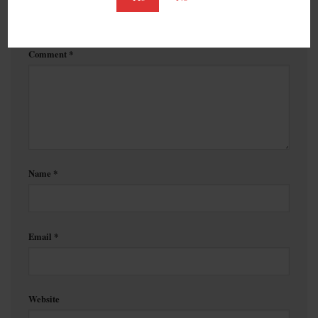
Your email address will not be published.
Required fields are
marked
*
Comment
*
Name
*
Email
*
Website