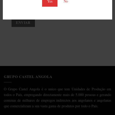
Yes
No
Adiciona o teu CV (Máx: 2MB)
GRUPO CASTEL ANGOLA
O Grupo Castel Angola é o unico que tem Unidades de Produção em
todos o País, empregando directamente mais de 5.000 pessoas e gerando
centenas de milhares de empregos indirectos aos angolanos e angolanas
que comercializam a sua vasta gama de produtos por todo o País.